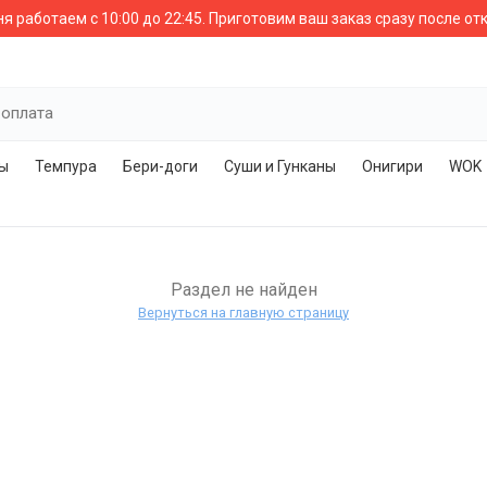
я работаем с 10:00 до 22:45.
Приготовим ваш заказ сразу после от
 оплата
лы
Темпура
Бери-доги
Суши и Гунканы
Онигири
WOK
Раздел не найден
Вернуться на главную страницу